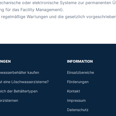
chanische oder elektronische Systeme zur permanenten Ü
ng für das Facility Management).
 regelmäßige Wartungen und die gesetzlich vorgeschriebe
UNGEN
INFORMATION
wasserbehälter kaufen
Einsatzbereiche
st eine Löschwasserzisterne?
Förderungen
eich der Behältertypen
Kontakt
rzisternen
Impressum
Datenschutz