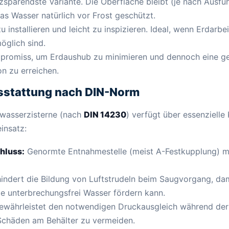
zsparendste Variante. Die Oberfläche bleibt (je nach Ausfüh
as Wasser natürlich vor Frost geschützt.
u installieren und leicht zu inspizieren. Ideal, wenn Erdarb
öglich sind.
promiss, um Erdaushub zu minimieren und dennoch eine gew
on zu erreichen.
sstattung nach DIN-Norm
wasserzisterne (nach
DIN 14230
) verfügt über essenziell
insatz:
hluss:
Genormte Entnahmestelle (meist A-Festkupplung) m
indert die Bildung von Luftstrudeln beim Saugvorgang, dam
e unterbrechungsfrei Wasser fördern kann.
währleistet den notwendigen Druckausgleich während der
chäden am Behälter zu vermeiden.