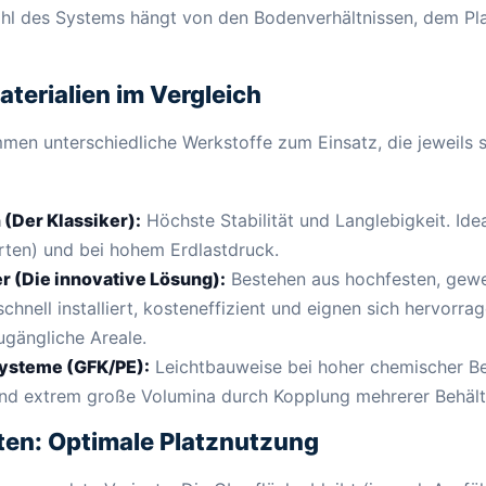
Wahl des Systems hängt von den Bodenverhältnissen, dem P
aterialien im Vergleich
en unterschiedliche Werkstoffe zum Einsatz, die jeweils s
(Der Klassiker):
Höchste Stabilität und Langlebigkeit. Ide
rten) und bei hohem Erdlastdruck.
er (Die innovative Lösung):
Bestehen aus hochfesten, gew
schnell installiert, kosteneffizient und eignen sich hervorr
ugängliche Areale.
systeme (GFK/PE):
Leichtbauweise bei hoher chemischer Be
nd extrem große Volumina durch Kopplung mehrerer Behälter
ten: Optimale Platznutzung