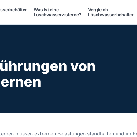
sserbehälter
Was ist eine
Vergleich
Löschwasserzisterne?
Löschwasserbehälter
führungen von
ternen
rnen müssen extremen Belastungen standhalten und im Ern