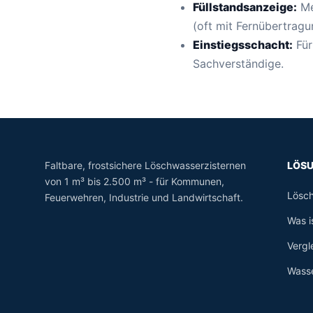
Füllstandsanzeige:
Me
(oft mit Fernübertragu
Einstiegsschacht:
Für
Sachverständige.
Faltbare, frostsichere Löschwasserzisternen
LÖS
von 1 m³ bis 2.500 m³ - für Kommunen,
Lösch
Feuerwehren, Industrie und Landwirtschaft.
Was i
Vergl
Wasse