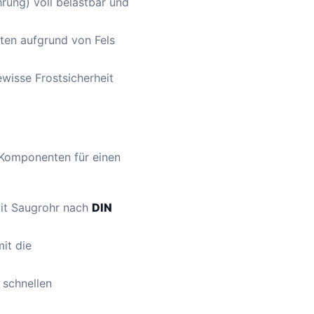
rung) voll belastbar und
eiten aufgrund von Fels
isse Frostsicherheit
e Komponenten für einen
it Saugrohr nach
DIN
it die
 schnellen