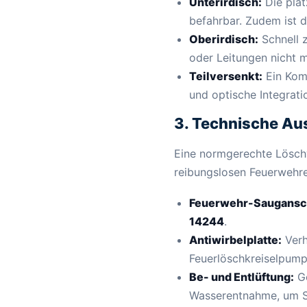
Unterirdisch:
Die plat
befahrbar. Zudem ist d
Oberirdisch:
Schnell z
oder Leitungen nicht m
Teilversenkt:
Ein Kom
und optische Integrati
3. Technische Au
Eine normgerechte Lösch
reibungslosen Feuerwehre
Feuerwehr-Saugansc
14244
.
Antiwirbelplatte:
Verh
Feuerlöschkreiselpump
Be- und Entlüftung:
Ge
Wasserentnahme, um S