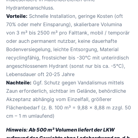
Hydrantenanschluss.
Vorteile:
Schnelle Installation, geringe Kosten (oft
70% oder mehr Einsparung), skalierbare Volumina
von 3 m³ bis 2500 m³ pro Falttank, mobil / temporär
oder auch permanent nutzbar, keine dauerhafte
Bodenversiegelung, leichte Entsorgung, Material
recyclingfähig, frostsicher bis -30°C mit unterirdisch
angeschlossenem Hydrant (sonst nur bis ca. -5°C),
Lebensdauer oft 20-25 Jahre
Nachteile:
Ggf. Schutz gegen Vandalismus mittels
Zaun erforderlich, sichtbar im Gelände, behördliche
Akzeptanz abhängig vom Einzelfall, größerer
Flächenbedarf (z. B. 100 m³ = 9,88 x 8,88 m zzgl. 50
cm – 1 m umlaufend)
Hinweis: Ab 500 m³ Volumen liefert der LKW