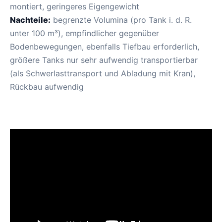
montiert, geringeres Eigengewicht
Nachteile:
begrenzte Volumina (pro Tank i. d. R.
unter 100 m³), empfindlicher gegenüber
Bodenbewegungen, ebenfalls Tiefbau erforderlich,
größere Tanks nur sehr aufwendig transportierbar
(als Schwerlasttransport und Abladung mit Kran),
Rückbau aufwendig