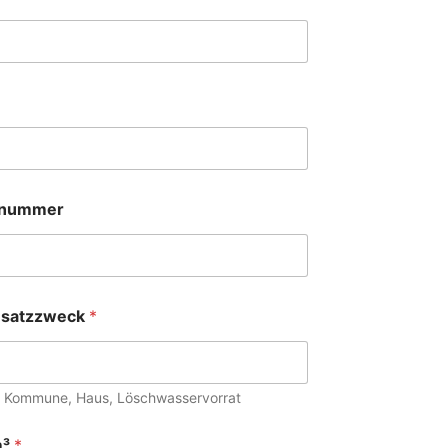
ynummer
insatzzweck
*
ft, Kommune, Haus, Löschwasservorrat
m³
*