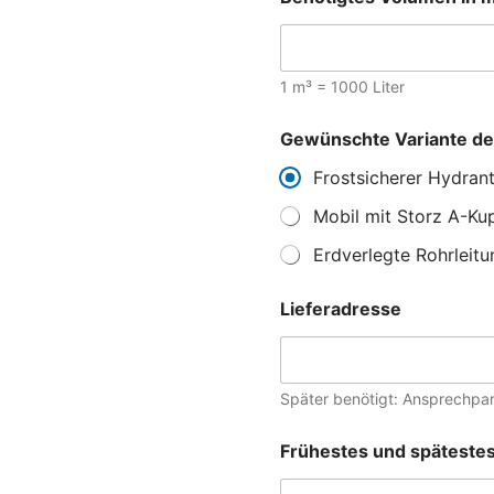
1 m³ = 1000 Liter
Gewünschte Variante de
Frostsicherer Hydran
Mobil mit Storz A-Kup
Erdverlegte Rohrleit
Lieferadresse
Später benötigt: Ansprechpa
L
Frühestes und späteste
i
e