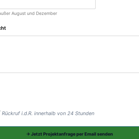
, außer August und Dezember
cht
 Rückruf i.d.R. innerhalb von 24 Stunden
→ Jetzt Projektanfrage per Email senden