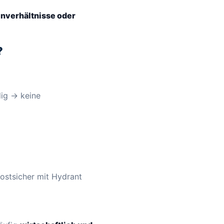
enverhältnisse oder
?
dig → keine
frostsicher mit Hydrant