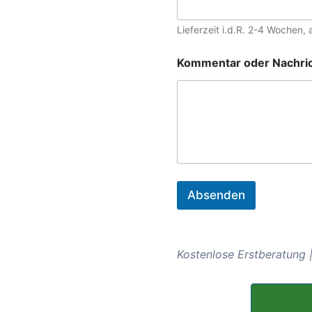
f
e
r
Lieferzeit i.d.R. 2-4 Wochen
d
a
Kommentar oder Nachri
t
u
m
F
i
r
m
a
N
a
Absenden
c
h
r
i
c
Kostenlose Erstberatung |
h
t